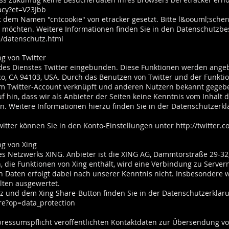
acy?et=V23Jbb
 dem Namen "cntcookie" von etracker gesetzt. Bitte l&oouml;schen 
n möchten. Weitere Informationen finden Sie in den Datenschutz
e/datenschutz.html
g von Twitter
des Dienstes Twitter eingebunden. Diese Funktionen werden angebo
sco, CA 94103, USA. Durch das Benutzen von Twitter und der Funkt
m Twitter-Account verknüpft und anderen Nutzern bekannt gegeb
f hin, dass wir als Anbieter der Seiten keine Kenntnis vom Inhalt 
n. Weitere Informationen hierzu finden Sie in der Datenschutzerkl
witter können Sie in den Konto-Einstellungen unter
http://twitter.
ng von Xing
es Netzwerks XING. Anbieter ist die XING AG, Dammtorstraße 29-3
, die Funktionen von Xing enthält, wird eine Verbindung zu Servern
Daten erfolgt dabei nach unserer Kenntnis nicht. Insbesondere 
lten ausgewertet.
z und dem Xing Share-Button finden Sie in der Datenschutzerklär
re?op=data_protection
essumspflicht veröffentlichten Kontaktdaten zur Übersendung vo