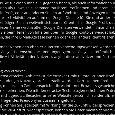
ss Sie für einen Inhalt +1 gegeben haben, als auch Informationen üb
nnen als Hinweise zusammen mit Ihrem Profilnamen und Ihrem Foto
e-Profil, oder an anderen Stellen auf Websites und Anzeigen im I
hre +1-Aktivitäten auf, um die Google-Dienste für Sie und andere 
ötigen Sie ein weltweit sichtbares, öffentliches Google-Profil, da
eser Name wird in allen Google-Diensten verwendet. In manchen
ie beim Teilen von Inhalten über Ihr Google-Konto verwendet habe
en, die Ihre E-Mail-Adresse kennen oder über andere identifiziere
onen: Neben den oben erläuterten Verwendungszwecken werden di
Google-Datenschutzbestimmungen genutzt. Google veröffentlicht
e +1-Aktivitäten der Nutzer bzw. gibt diese an Nutzer und Partner 
s.
g von etracker
ienst etracker. Anbieter ist die etracker GmbH, Erste Brunnenst
seudonym Nutzungsprofile erstellt werden. Dazu können Cookies e
n, die lokal im Zwischenspeicher Ihres Internet-Browsers gespeich
er zu erkennen. Die mit den etracker-Technologien erhobenen Dat
 nicht genutzt, Besucher unserer Website persönlich zu identifizi
 Träger des Pseudonyms zusammengeführt.
 können Sie jederzeit mit Wirkung für die Zukunft widerspreche
 die Zukunft zu widersprechen, können Sie unter nachfolgendem L
dass zukünftig keine Besucherdaten Ihres Browsers bei etracker er