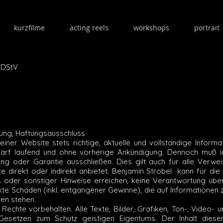
kurzfilme
acting reels
workshops
portrait
MDStV
erung, Haftungsausschluss
einer Website stets richtige, aktuelle und vollständige Informa
arf laufend und ohne vorherige Ankündigung. Dennoch muß ich 
ng oder Garantie ausschließen. Dies gilt auch für alle Verweis
 direkt oder indirekt anbietet. Benjamin Strobel kann für die I
inks oder sonstiger Hinweise erreichen, keine Verantwortung üb
rekte Schäden (inkl. entgangener Gewinne), die auf Informationen
ten stehen.
Rechte vorbehalten. Alle Texte, Bilder, Grafiken, Ton-, Video- 
esetzen zum Schutz geistigen Eigentums. Der Inhalt diese