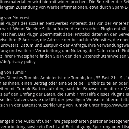
onsmaterialien wird hiermit widersprochen. Die Betreiber der Sei
verlangten Zusendung von Werbeinformationen, etwa durch Spam-E-M
g von Pinterest
l Plugins des sozialen Netzwerkes Pinterest, das von der Pinterest I
n wird. Wenn Sie eine Seite aufrufen die ein solches Plugin enthält, 
est her. Das Plugin übermittelt dabei Protokolldaten an den Server
ise Ihre IP-Adresse, die Adresse der besuchten Websites, die eben
s Browsers, Datum und Zeitpunkt der Anfrage, Ihre Verwendungswei
fang und weiterer Verarbeitung und Nutzung der Daten durch Pint
 Ihrer Privatsphäre finden Sie in den den Datenschutzhinweisen 
m/de/privacy-policy
ng von Tumblr
s Dienstes Tumblr. Anbieter ist die Tumblr, Inc., 35 East 21st St, 1
 es Ihnen, einen Beitrag oder eine Seite bei Tumblr zu teilen ode
iten mit Tumblr-Button aufrufen, baut der Browser eine direkte V
s auf den Umfang der Daten, die Tumblr mit Hilfe dieses Plugins 
se des Nutzers sowie die URL der jeweiligen Webseite übermittelt.
 sich in der Datenschutzerklärung von Tumblr unter
http://www.tum
nentgeltliche Auskunft über Ihre gespeicherten personenbezogene
erarbeitung sowie ein Recht auf Berichtigung, Sperrung oder Lös