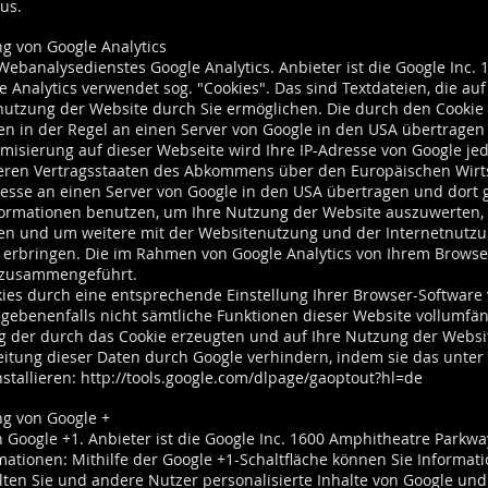
us.
g von Google Analytics
Webanalysedienstes Google Analytics. Anbieter ist die Google Inc.
e Analytics verwendet sog. "Cookies". Das sind Textdateien, die a
nutzung der Website durch Sie ermöglichen. Die durch den Cookie
n in der Regel an einen Server von Google in den USA übertragen 
ymisierung auf dieser Webseite wird Ihre IP-Adresse von Google je
eren Vertragsstaaten des Abkommens über den Europäischen Wirts
resse an einen Server von Google in den USA übertragen und dort g
nformationen benutzen, um Ihre Nutzung der Website auszuwerten,
en und um weitere mit der Websitenutzung und der Internetnutz
erbringen. Die im Rahmen von Google Analytics von Ihrem Browser
e zusammengeführt.
ies durch eine entsprechende Einstellung Ihrer Browser-Software 
gegebenenfalls nicht sämtliche Funktionen dieser Website vollumf
 der durch das Cookie erzeugten und auf Ihre Nutzung der Website
eitung dieser Daten durch Google verhindern, indem sie das unter
stallieren:
http://tools.google.com/dlpage/gaoptout?hl=de
ng von Google +
 Google +1. Anbieter ist die Google Inc. 1600 Amphitheatre Parkwa
tionen: Mithilfe der Google +1-Schaltfläche können Sie Informati
alten Sie und andere Nutzer personalisierte Inhalte von Google un